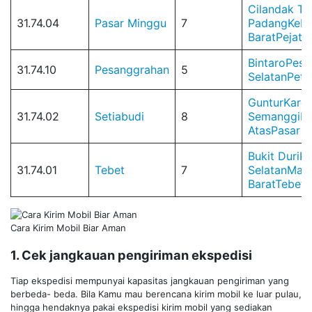
Cilandak Ti
31.74.04
Pasar Minggu
7
Padang
Keb
Barat
Pejate
Bintaro
Pesa
31.74.10
Pesanggrahan
5
Selatan
Petu
Guntur
Karet
31.74.02
Setiabudi
8
Semanggi
Ka
Atas
Pasar 
Bukit Duri
Ke
31.74.01
Tebet
7
Selatan
Mang
Barat
Tebet 
Cara Kirim Mobil Biar Aman
1. Cek jangkauan pengiriman ekspedisi
Tiap ekspedisi mempunyai kapasitas jangkauan pengiriman yang
berbeda- beda. Bila Kamu mau berencana kirim mobil ke luar pulau,
hingga hendaknya pakai ekspedisi kirim mobil yang sediakan