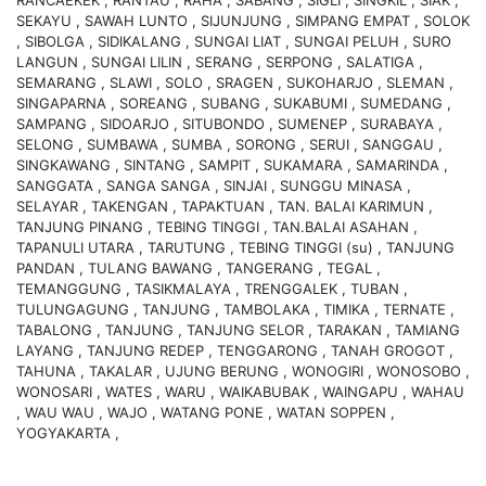
SEKAYU , SAWAH LUNTO , SIJUNJUNG , SIMPANG EMPAT , SOLOK
, SIBOLGA , SIDIKALANG , SUNGAI LIAT , SUNGAI PELUH , SURO
LANGUN , SUNGAI LILIN , SERANG , SERPONG , SALATIGA ,
SEMARANG , SLAWI , SOLO , SRAGEN , SUKOHARJO , SLEMAN ,
SINGAPARNA , SOREANG , SUBANG , SUKABUMI , SUMEDANG ,
SAMPANG , SIDOARJO , SITUBONDO , SUMENEP , SURABAYA ,
SELONG , SUMBAWA , SUMBA , SORONG , SERUI , SANGGAU ,
SINGKAWANG , SINTANG , SAMPIT , SUKAMARA , SAMARINDA ,
SANGGATA , SANGA SANGA , SINJAI , SUNGGU MINASA ,
SELAYAR , TAKENGAN , TAPAKTUAN , TAN. BALAI KARIMUN ,
TANJUNG PINANG , TEBING TINGGI , TAN.BALAI ASAHAN ,
TAPANULI UTARA , TARUTUNG , TEBING TINGGI (su) , TANJUNG
PANDAN , TULANG BAWANG , TANGERANG , TEGAL ,
TEMANGGUNG , TASIKMALAYA , TRENGGALEK , TUBAN ,
TULUNGAGUNG , TANJUNG , TAMBOLAKA , TIMIKA , TERNATE ,
TABALONG , TANJUNG , TANJUNG SELOR , TARAKAN , TAMIANG
LAYANG , TANJUNG REDEP , TENGGARONG , TANAH GROGOT ,
TAHUNA , TAKALAR , UJUNG BERUNG , WONOGIRI , WONOSOBO ,
WONOSARI , WATES , WARU , WAIKABUBAK , WAINGAPU , WAHAU
, WAU WAU , WAJO , WATANG PONE , WATAN SOPPEN ,
YOGYAKARTA ,