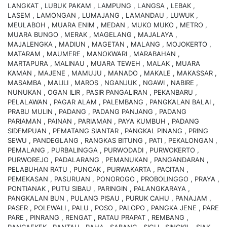
LANGKAT , LUBUK PAKAM , LAMPUNG , LANGSA , LEBAK ,
LASEM , LAMONGAN , LUMAJANG , LAMANDAU , LUWUK ,
MEULABOH , MUARA ENIM , MEDAN , MUKO MUKO , METRO ,
MUARA BUNGO , MERAK , MAGELANG , MAJALAYA ,
MAJALENGKA , MADIUN , MAGETAN , MALANG , MOJOKERTO ,
MATARAM , MAUMERE , MANOKWARI , MARABAHAN ,
MARTAPURA , MALINAU , MUARA TEWEH , MALAK , MUARA
KAMAN , MAJENE , MAMUJU , MANADO , MAKALE , MAKASSAR ,
MASAMBA , MALILI , MAROS , NGANJUK , NGAWI , NABIRE ,
NUNUKAN , OGAN ILIR , PASIR PANGALIRAN , PEKANBARU ,
PELALAWAN , PAGAR ALAM , PALEMBANG , PANGKALAN BALAI ,
PRABU MULIN , PADANG , PADANG PANJANG , PADANG
PARIAMAN , PAINAN , PARIAMAN , PAYA KUMBUH , PADANG
SIDEMPUAN , PEMATANG SIANTAR , PANGKAL PINANG , PRING
SEWU , PANDEGLANG , RANGKAS BITUNG , PATI , PEKALONGAN ,
PEMALANG , PURBALINGGA , PURWODADI , PURWOKERTO ,
PURWOREJO , PADALARANG , PEMANUKAN , PANGANDARAN ,
PELABUHAN RATU , PUNCAK , PURWAKARTA , PACITAN ,
PEMEKASAN , PASURUAN , PONOROGO , PROBOLINGGO , PRAYA ,
PONTIANAK , PUTU SIBAU , PARINGIN , PALANGKARAYA ,
PANGKALAN BUN , PULANG PISAU , PURUK CAHU , PANAJAM ,
PASER , POLEWALI , PALU , POSO , PALOPO , PANGKA JENE , PARE
PARE , PINRANG , RENGAT , RATAU PRAPAT , REMBANG ,
RANCAEKEK , RANTAU , RAHA , SABANG , SIGLI , SINGKIL , SIAK ,