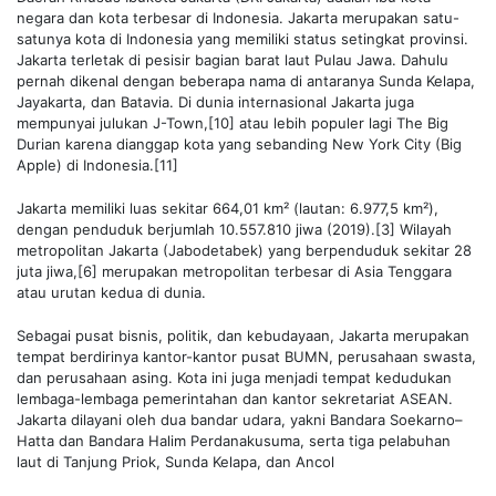
negara dan kota terbesar di Indonesia. Jakarta merupakan satu-
satunya kota di Indonesia yang memiliki status setingkat provinsi.
Jakarta terletak di pesisir bagian barat laut Pulau Jawa. Dahulu
pernah dikenal dengan beberapa nama di antaranya Sunda Kelapa,
Jayakarta, dan Batavia. Di dunia internasional Jakarta juga
mempunyai julukan J-Town,[10] atau lebih populer lagi The Big
Durian karena dianggap kota yang sebanding New York City (Big
Apple) di Indonesia.[11]
Jakarta memiliki luas sekitar 664,01 km² (lautan: 6.977,5 km²),
dengan penduduk berjumlah 10.557.810 jiwa (2019).[3] Wilayah
metropolitan Jakarta (Jabodetabek) yang berpenduduk sekitar 28
juta jiwa,[6] merupakan metropolitan terbesar di Asia Tenggara
atau urutan kedua di dunia.
Sebagai pusat bisnis, politik, dan kebudayaan, Jakarta merupakan
tempat berdirinya kantor-kantor pusat BUMN, perusahaan swasta,
dan perusahaan asing. Kota ini juga menjadi tempat kedudukan
lembaga-lembaga pemerintahan dan kantor sekretariat ASEAN.
Jakarta dilayani oleh dua bandar udara, yakni Bandara Soekarno–
Hatta dan Bandara Halim Perdanakusuma, serta tiga pelabuhan
laut di Tanjung Priok, Sunda Kelapa, dan Ancol