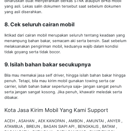
diharuskan buat menyerahkan berkas STNK ataupun BPKB mobil
yang asli. Lekas salin dokumen tersebut saat sebelum dokumen
yang asli diserahkan.
8. Cek seluruh cairan mobil
Iktikad dari cairan mobil merupakan seluruh tentang keadaan yang
menampung bahan bakar, semacam aki serta bensin. Saat sebelum
melaksanakan pengiriman mobil, keduanya wajib dalam kondisi
tidak goyang serta tidak bocor.
9. Isilah bahan bakar secukupnya
Bila mau memakai jasa self driver, hingga isilah bahan bakar hingga
penuh. Tetapi, bila mau kirim mobil gunakan towing serta car
carrier, isilah bahan bakar seperlunya saja– jangan sangat penuh
serta jangan sangat kosong. Jika penuh, khawatir meledak serta
dibakar.
Kota Jasa Kirim Mobil Yang Kami Support
ACEH , ASAHAN , AEK KANOPAN , AMBON , AMUNTAI , ANYER ,
ATAMBUA , BIREUN , BAGAN SIAPI API , BENGKALIS , BATAM ,