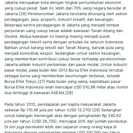
Jakarta merupakan kota dengan tingkat pertumbuhan ekonomi
yang cukup pesat. Saat ini, lebih dari 70% uang negara beredar di
Jakarta.[26] Perekonomian Jakarta terutama ditunjang oleh sektor
perdagangan, jasa, properti, industri kreatif, dan keuangan.
Beberapa sentra perdagangan di Jakarta yang menjadi tempat
perputaran uang cukup besar adalah kawasan Tanah Abang dan
Glodok. Kedua kawasan ini masing-masing menjadi pusat
perdagangan tekstil serta dengan sirkulasi ke seluruh Indonesia.
Bahkan untuk barang tekstil dari Tanah Abang, banyak pula yang
menjadi komoditas ekspor. Sedangkan untuk sektor keuangan,
yang memberikan kontribusi cukup besar terhadap perekonomian
Jakarta adalah industri perbankan dan pasar modal. Untuk industri
pasar modal, pada bulan Mei 2013 Bursa Efek Indonesia tercatat
sebagai bursa yang memberikan keuntungan terbesar, setelah
Bursa Efek Tokyo.[27] Pada bulan yang sama, kapitalisasi pasar
Bursa Efek Indonesia telah mencapai USD 510,98 miliar atau nomor
dua tertinggi di kawasan ASEAN.[28]
Pada tahun 2012, pendapatan per kapita masyarakat Jakarta
sebesar Rp 110,46 juta per tahun (USD 12,270).[29] Sedangkan
untuk kalangan menengah atas dengan penghasilan Rp 240,62
juta per tahun (USD 26,735), mencapai 20% dari jumlah penduduk.
Di sini juga bermukim lebih dari separuh orang-orang kaya di
Indonesia dengan penghasilan minimal USD 100,000 per tahun.