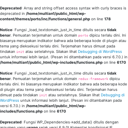
Deprecated
: Array and string offset access syntax with curly braces is
deprecated in
/home/multian1/public_html/wp-
content/themes/porto/inc/functions/general.php
on line
178
Notice
: Fungsi _load_textdomain_just_in_time ditulis secara
tidak
benar
. Pemuatan terjemahan untuk domain
dipicu terlalu dini. Ini
porto
biasanya merupakan indikator bahwa ada beberapa kode di plugin atau
tema yang dieksekusi terlalu dini. Terjemahan harus dimuat pada
tindakan
atau setelahnya. Silakan lihat
Debugging di WordPress
init
untuk informasi lebih lanjut. (Pesan ini ditambahkan pada versi 6.7.0.) in
/home/multian1/public_html/wp-includes/functions.php
on line
6170
Notice
: Fungsi _load_textdomain_just_in_time ditulis secara
tidak
benar
. Pemuatan terjemahan untuk domain
dipicu
redux-framework
terlalu dini. Ini biasanya merupakan indikator bahwa ada beberapa kode
di plugin atau tema yang dieksekusi terlalu dini. Terjemahan harus
dimuat pada tindakan
atau setelahnya. Silakan lihat
Debugging di
init
WordPress
untuk informasi lebih lanjut. (Pesan ini ditambahkan pada
versi 6.7.0.) in
/home/multian1/public_html/wp-
includes/functions.php
on line
6170
Deprecated
: Fungsi WP_Dependencies->add_data() ditulis dengan
argumen yang
usang
sejak versi 6.9.0! Komentar kondisional IE