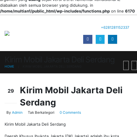
diabaikan oleh semua browser yang didukung. in
/home/multian1/public_html/wp-includes/functions.php
on line
6170
+6281281152337
Kirim Mobil Jakarta Deli Serdang
HOME
KIRIM MOBIL JAKARTA DELI SERDANG
Kirim Mobil Jakarta Deli
29
Serdang
Sep
By
Admin
Tak Berkategori
0 Comments
Kirim Mobil Jakarta Deli Serdang
Daerah Khusus Ibukota Jakarta (DKI Jakarta) adalah ibu kota