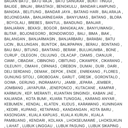
BAGAN BATU , BATU RAJA , BATU SANGKAR , BUKIT TINGGI ,
BALIGE , BINJAI , BRASTAGI , BENGKULU , BANDAR LAMPUNG ,
BANGKA , BELITUNG , BANDAR JAYA , BATANG HARI , BALARAJA ,
BOJONEGARA , BANJARNEGARA , BANYUMAS , BATANG , BLORA
, BOYOLALI , BREBES , BANTUL , BANDUNG , BANJAR ,
BANJARAN , BEKASI , BOGOR , BANGKALAN , BANYUWANGI ,
BLITAR , BOJONEGORO , BONDOWOSO , BALI , BIMA , BIAK ,
BALANGAN , BANJARMASIN , BANJARBARU , BARABAI , BATU
LICIN , BULUNGAN , BUNTOK , BALIKPAPAN , BERAU , BONTANG ,
BAU BAU , BITUNG , BANTANG , BERAW , BULUKUMBA , BONE ,
CURUP , CILEGON , CIUJUNG , CILACAP , CIAMIS , CIANJUR ,
CIAWI , CIBADAK , CIBINONG , CIBITUNG , CIKAMPEK , CIKARANG ,
CILEUNYI , CIMAHI , CIPANAS , CIREBON , DUMAI , DURI , DAIRI ,
DELI SERDANG , DEMAK , DEPOK , ENDE , ENREKANG , FLORES ,
GUNUNG SITOLI , GROBOGAN , GARUT , GRESIK , GORONTALO ,
GOWA , GERUNG , INDRAMAYU , JAMBI , JEPARA , JEMBER ,
JOMBANG , JAYAPURA , JENEPONCO , KUTACANE , KAMPAR ,
KARIMUN , KEP. MERANTI , KUANTAN SINGINGI , KABAN JAE ,
KALIANDA , KOTA BUMI , KUARA TUNGGAL , KARANG ANYAR ,
KEBUMEN , KENDAL , KLATEN , KUDUS , KARAWANG , KUNINGAN
, KEDIRI , KUPANG , KETAPANG , KANDANGAN , KOTA BARU ,
KASONGAN , KUALA KAPUAS , KUALA KURUN , KUALA
PAMBUANG , KENDARI , KOLAKA , LHOKSEUMAWE , LHOKSUKUN
, LAHAT , LUBUK LINGGAU , LUBUK PASUNG , LUBUK SIKAPING ,