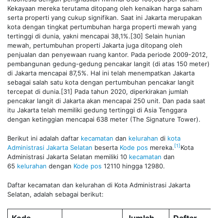
Kekayaan mereka terutama ditopang oleh kenaikan harga saham
serta properti yang cukup signifikan. Saat ini Jakarta merupakan
kota dengan tingkat pertumbuhan harga properti mewah yang
tertinggi di dunia, yakni mencapai 38,1%.[30] Selain hunian
mewah, pertumbuhan properti Jakarta juga ditopang oleh
penjualan dan penyewaan ruang kantor. Pada periode 2009-2012,
pembangunan gedung-gedung pencakar langit (di atas 150 meter)
di Jakarta mencapai 87,5%. Hal ini telah menempatkan Jakarta
sebagai salah satu kota dengan pertumbuhan pencakar langit
tercepat di dunia.[31] Pada tahun 2020, diperkirakan jumlah
pencakar langit di Jakarta akan mencapai 250 unit. Dan pada saat
itu Jakarta telah memiliki gedung tertinggi di Asia Tenggara
dengan ketinggian mencapai 638 meter (The Signature Tower).
Berikut ini adalah daftar
kecamatan
dan
kelurahan
di
kota
[1]
Administrasi Jakarta Selatan
beserta
Kode pos
mereka.
Kota
Administrasi Jakarta Selatan memiliki 10
kecamatan
dan
65
kelurahan
dengan
Kode pos
12110 hingga 12980.
Daftar kecamatan dan kelurahan di Kota Administrasi Jakarta
Selatan, adalah sebagai berikut: