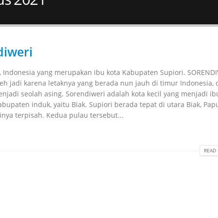
diweri
a, Indonesia yang merupakan ibu kota Kabupaten Supiori. SORENDI
eh jadi karena letaknya yang berada nun jauh di timur Indonesia, 
njadi seolah asing. Sorendiweri adalah kota kecil yang menjadi ib
bupaten induk, yaitu Biak. Supiori berada tepat di utara Biak, Pap
nya terpisah. Kedua pulau tersebut...
READ 