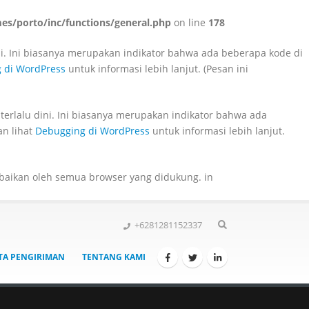
s/porto/inc/functions/general.php
on line
178
ni. Ini biasanya merupakan indikator bahwa ada beberapa kode di
 di WordPress
untuk informasi lebih lanjut. (Pesan ini
terlalu dini. Ini biasanya merupakan indikator bahwa ada
an lihat
Debugging di WordPress
untuk informasi lebih lanjut.
iabaikan oleh semua browser yang didukung. in
+6281281152337
TA PENGIRIMAN
TENTANG KAMI