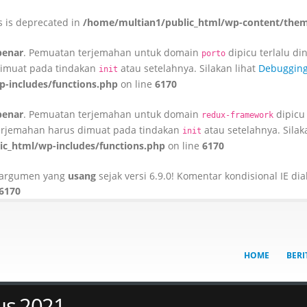
es is deprecated in
/home/multian1/public_html/wp-content/theme
benar
. Pemuatan terjemahan untuk domain
dipicu terlalu di
porto
 dimuat pada tindakan
atau setelahnya. Silakan lihat
Debugging
init
-includes/functions.php
on line
6170
benar
. Pemuatan terjemahan untuk domain
dipicu 
redux-framework
 Terjemahan harus dimuat pada tindakan
atau setelahnya. Silak
init
c_html/wp-includes/functions.php
on line
6170
n argumen yang
usang
sejak versi 6.9.0! Komentar kondisional IE d
6170
HOME
BERI
us 2021