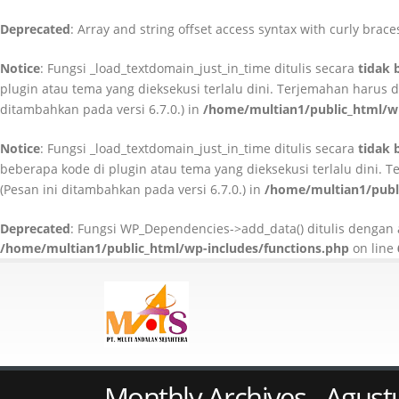
Deprecated
: Array and string offset access syntax with curly brac
Notice
: Fungsi _load_textdomain_just_in_time ditulis secara
tidak 
plugin atau tema yang dieksekusi terlalu dini. Terjemahan harus
ditambahkan pada versi 6.7.0.) in
/home/multian1/public_html/wp
Notice
: Fungsi _load_textdomain_just_in_time ditulis secara
tidak 
beberapa kode di plugin atau tema yang dieksekusi terlalu dini.
(Pesan ini ditambahkan pada versi 6.7.0.) in
/home/multian1/publi
Deprecated
: Fungsi WP_Dependencies->add_data() ditulis denga
/home/multian1/public_html/wp-includes/functions.php
on line
Monthly Archives - Agust