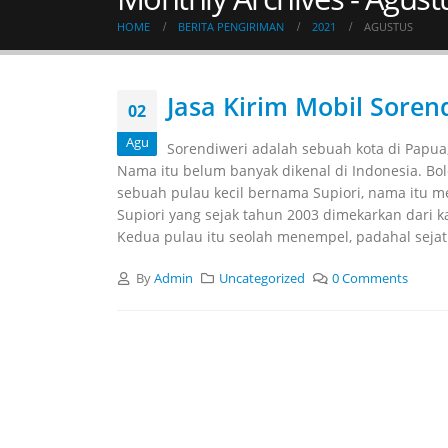
HOME
BERITA PENGIRIMAN
2021
AGUSTUS
Jasa Kirim Mobil Soren
02
Agu
Sorendiweri adalah sebuah kota di Papu
Nama itu belum banyak dikenal di Indonesia. Bol
sebuah pulau kecil bernama Supiori, nama itu me
Supiori yang sejak tahun 2003 dimekarkan dari ka
Kedua pulau itu seolah menempel, padahal sejati
By
Admin
Uncategorized
0 Comments