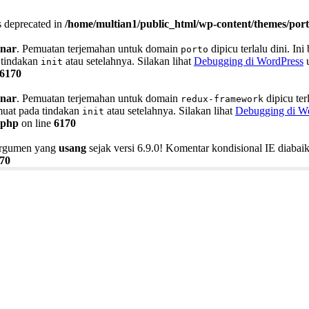
is deprecated in
/home/multian1/public_html/wp-content/themes/porto
enar
. Pemuatan terjemahan untuk domain
dipicu terlalu dini. I
porto
a tindakan
atau setelahnya. Silakan lihat
Debugging di WordPress
u
init
6170
enar
. Pemuatan terjemahan untuk domain
dipicu ter
redux-framework
imuat pada tindakan
atau setelahnya. Silakan lihat
Debugging di W
init
.php
on line
6170
 argumen yang
usang
sejak versi 6.9.0! Komentar kondisional IE diaba
70