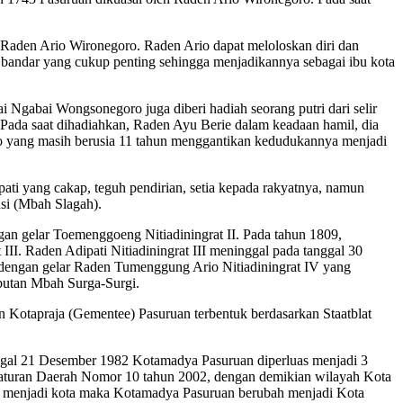
Raden Ario Wironegoro. Raden Ario dapat meloloskan diri dan
a bandar yang cukup penting sehingga menjadikannya sebagai ibu kota
Ngabai Wongsonegoro juga diberi hadiah seorang putri dari selir
ada saat dihadiahkan, Raden Ayu Berie dalam keadaan hamil, dia
o yang masih berusia 11 tahun menggantikan kedudukannya menjadi
pati yang cakap, teguh pendirian, setia kepada rakyatnya, namun
si (Mbah Slagah).
an gelar Toemenggoeng Nitiadiningrat II. Pada tahun 1809,
II. Raden Adipati Nitiadiningrat III meninggal pada tanggal 30
engan gelar Raden Tumenggung Ario Nitiadiningrat IV yang
ebutan Mbah Surga-Surgi.
 Kotapraja (Gementee) Pasuruan terbentuk berdasarkan Staatblat
nggal 21 Desember 1982 Kotamadya Pasuruan diperluas menjadi 3
Peraturan Daerah Nomor 10 tahun 2002, dengan demikian wilayah Kota
ya menjadi kota maka Kotamadya Pasuruan berubah menjadi Kota