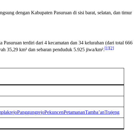
ngsung dengan Kabupaten Pasuruan di sisi barat, selatan, dan timur
ta Pasuruan terdiri dari 4 kecamatan dan 34 kelurahan (dari total 666
[1]
[2]
yah 35,29 km² dan sebaran penduduk 5.925 jiwa/km².
plakrejo
Panggungrejo
Pekuncen
Petamanan
Tamba’an
Trajeng