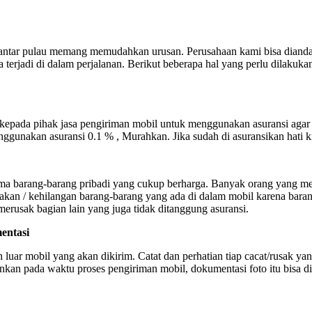
antar pulau memang memudahkan urusan. Perusahaan kami bisa dianda
sa terjadi di dalam perjalanan. Berikut beberapa hal yang perlu dilak
h kepada pihak jasa pengiriman mobil untuk menggunakan asuransi agar j
ggunakan asuransi 0.1 % , Murahkan. Jika sudah di asuransikan hati ki
utama barang-barang pribadi yang cukup berharga. Banyak orang yang 
kan / kehilangan barang-barang yang ada di dalam mobil karena barang
merusak bagian lain yang juga tidak ditanggung asuransi.
entasi
 luar mobil yang akan dikirim. Catat dan perhatian tiap cacat/rusak ya
nginkan pada waktu proses pengiriman mobil, dokumentasi foto itu bisa d