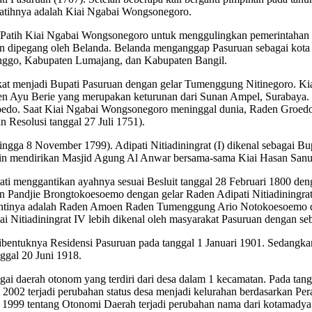
patihnya adalah Kiai Ngabai Wongsonegoro.
k Patih Kiai Ngabai Wongsonegoro untuk menggulingkan pemerintahan 
ruan dipegang oleh Belanda. Belanda menganggap Pasuruan sebagai kot
nggo, Kabupaten Lumajang, dan Kabupaten Bangil.
t menjadi Bupati Pasuruan dengan gelar Tumenggung Nitinegoro. Kiai 
 Ayu Berie yang merupakan keturunan dari Sunan Ampel, Surabaya. P
roedo. Saat Kiai Ngabai Wongsonegoro meninggal dunia, Raden Groed
n Resolusi tanggal 27 Juli 1751).
ingga 8 November 1799). Adipati Nitiadiningrat (I) dikenal sebagai Bu
lain mendirikan Masjid Agung Al Anwar bersama-sama Kiai Hasan Sanu
i menggantikan ayahnya sesuai Besluit tanggal 28 Februari 1800 deng
 Pandjie Brongtokoesoemo dengan gelar Raden Adipati Nitiadiningrat I
antinya adalah Raden Amoen Raden Tumenggung Ario Notokoesoemo d
Kiai Nitiadiningrat IV lebih dikenal oleh masyarakat Pasuruan dengan s
bentuknya Residensi Pasuruan pada tanggal 1 Januari 1901. Sedangkan
gal 20 Juni 1918.
ai daerah otonom yang terdiri dari desa dalam 1 kecamatan. Pada ta
i 2002 terjadi perubahan status desa menjadi kelurahan berdasarkan 
n 1999 tentang Otonomi Daerah terjadi perubahan nama dari kotamad