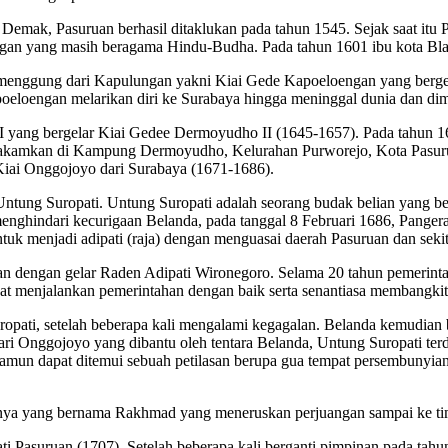
Demak, Pasuruan berhasil ditaklukan pada tahun 1545. Sejak saat itu 
ngan yang masih beragama Hindu-Budha. Pada tahun 1601 ibu kota Bla
umenggung dari Kapulungan yakni Kiai Gede Kapoeloengan yang berg
apoeloengan melarikan diri ke Surabaya hingga meninggal dunia dan d
 I yang bergelar Kiai Gedee Dermoyudho II (1645-1657). Pada tahun 
makamkan di Kampung Dermoyudho, Kelurahan Purworejo, Kota Pasuru
 Kiai Onggojoyo dari Surabaya (1671-1686).
ung Suropati. Untung Suropati adalah seorang budak belian yang ber
nghindari kecurigaan Belanda, pada tanggal 8 Februari 1686, Panger
uk menjadi adipati (raja) dengan menguasai daerah Pasuruan dan sekit
uan dengan gelar Raden Adipati Wironegoro. Selama 20 tahun pemerin
 menjalankan pemerintahan dengan baik serta senantiasa membangkit
opati, setelah beberapa kali mengalami kegagalan. Belanda kemudian
 Onggojoyo yang dibantu oleh tentara Belanda, Untung Suropati terd
amun dapat ditemui sebuah petilasan berupa gua tempat persembunyian
ranya yang bernama Rakhmad yang meneruskan perjuangan sampai ke ti
Pasuruan (1707). Setelah beberapa kali berganti pimpinan pada tahu