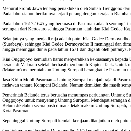
Menurut kronik Jawa tentang penaklukan oleh Sultan Trenggono dari 
Pada tahun-tahun berikutnya terjadi perang dengan kerajaan Blamba
Pada tahun 1617-1645 yang berkuasa di Pasuruan adalah seorang T
serangan dari Kertosuro sehingga Pasuruan jatuh dan Kiai Gedee K
Selanjutnya yang menjadi raja adalah putra Kiai Gedee Dermoyudho
(Surabaya), sehingga Kiai Gedee Dermoyudho II meninggal dan di
hingga meninggal dunia pada tahun 1671 dan diganti oleh putranya,
Kiai Onggojoyo kemudian harus menyerahkan kekuasaanya kepada Unt
berada di Mataram setelah berhasil membunuh Kapten Tack. Untuk me
(Mataram) memerintahkan Untung Suropati berangkat ke Pasuruan unt
Jasa Kirim Mobil Pasuruan – Untung Suropati menjadi raja di Pasur
melawan tentara Kompeni Belanda. Namun demikian dia masih sempat
Pemerintah Belanda terus berusaha menumpas perjuangan Untung Sur
Onggojoyo untuk menyerang Untung Suropati. Mendapat serangan dari
Belum diketahui secara pasti dimana letak makam Untung Suropati, n
Kota Pasuruan.
Sepeninggal Untung Suropati kendali kerajaan dilanjutkan oleh put
Onggojoyo yang bergelar Dermoyudho (IV) kemudian menjadi Adipati 