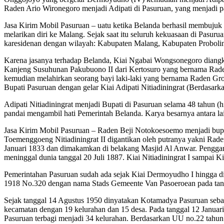
Raden Ario Wironegoro menjadi Adipati di Pasuruan, yang menjadi 
Jasa Kirim Mobil Pasuruan – uatu ketika Belanda berhasil membuju
melarikan diri ke Malang. Sejak saat itu seluruh kekuasaan di Pasu
karesidenan dengan wilayah: Kabupaten Malang, Kabupaten Proboli
Karena jasanya terhadap Belanda, Kiai Ngabai Wongsonegoro diangka
Kanjeng Susuhunan Pakubuono II dari Kertosuro yang bernama Raden
kemudian melahirkan seorang bayi laki-laki yang bernama Raden G
Bupati Pasuruan dengan gelar Kiai Adipati Nitiadiningrat (Berdasarka
Adipati Nitiadiningrat menjadi Bupati di Pasuruan selama 48 tahun (h
pandai mengambil hati Pemerintah Belanda. Karya besarnya antara 
Jasa Kirim Mobil Pasuruan – Raden Beji Notokoesoemo menjadi bupat
Toemenggoeng Nitiadiningrat II digantikan oleh putranya yakni Raden
Januari 1833 dan dimakamkan di belakang Masjid Al Anwar. Pengg
meninggal dunia tanggal 20 Juli 1887. Kiai Nitiadiningrat I sampai 
Pemerintahan Pasuruan sudah ada sejak Kiai Dermoyudho I hingga di
1918 No.320 dengan nama Stads Gemeente Van Pasoeroean pada tang
Sejak tanggal 14 Agustus 1950 dinyatakan Kotamadya Pasuruan sebag
kecamatan dengan 19 kelurahan dan 15 desa. Pada tanggal 12 Januar
Pasuruan terbagi menjadi 34 kelurahan. Berdasarkan UU no.22 tahu