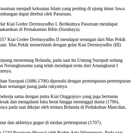
Pasuruan menjadi kekuatan Islam yang penting di ujung timur Jawa.
mbangan dapat direbut oleh Pasuruan.
elar Kiai Gedee Dermoyudho I. Berikutnya Pasuruan mendapat
imakamkan di Pemakaman Bibis (Surabaya).
1657 Kiai Gedee Dermoyudho II mendapat serangan dari Mas Pekik
an. Mas Pekik memerintah dengan gelar Kiai Dermoyudho (III)
juang menentang Belanda, pada saat itu Untung Suropati sedang
an Nerangkusuma yang telah mendapat restu dari Amangkurat I
arnya.
tahan Suropati (1686-1706) dipenuhi dengan pertempuran-pertempuran
kan semangat juang pada rakyatnya.
 bekerja sama dengan putra Kiai Onggojoyo yang juga bernama
esak dan mengalami luka berat hingga meninggal dunia (1706).
nya pada saat dikejar oleh tentara Belanda di Pedukuhan Mancilan,
mur dan akhirnya gugur di medan pertempuran (1707).
n 1743 Pasuruan dikuasai oleh Raden Ario Wironegoro. Pada saat