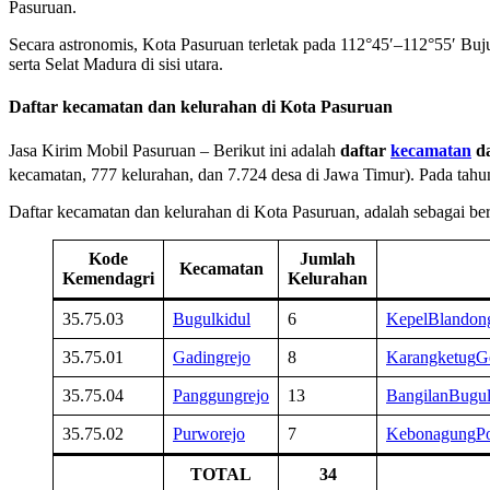
Pasuruan.
Secara astronomis, Kota Pasuruan terletak pada 112°45′–112°55′ Buju
serta Selat Madura di sisi utara.
Daftar kecamatan dan kelurahan di Kota Pasuruan
Jasa Kirim Mobil Pasuruan – Berikut ini adalah
daftar
kecamatan
d
kecamatan, 777 kelurahan, dan 7.724 desa di Jawa Timur). Pada tah
Daftar kecamatan dan kelurahan di Kota Pasuruan, adalah sebagai ber
Kode
Jumlah
Kecamatan
Kemendagri
Kelurahan
35.75.03
Bugulkidul
6
Kepel
Blandon
35.75.01
Gadingrejo
8
Karangketug
G
35.75.04
Panggungrejo
13
Bangilan
Bugul
35.75.02
Purworejo
7
Kebonagung
P
TOTAL
34