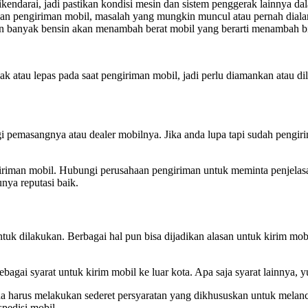
darai, jadi pastikan kondisi mesin dan sistem penggerak lainnya dalam
an pengiriman mobil, masalah yang mungkin muncul atau pernah dialami 
kin banyak bensin akan menambah berat mobil yang berarti menambah b
tau lepas pada saat pengiriman mobil, jadi perlu diamankan atau dil
gi pemasangnya atau dealer mobilnya. Jika anda lupa tapi sudah pengi
giriman mobil. Hubungi perusahaan pengiriman untuk meminta penjelas
nya reputasi baik.
tuk dilakukan. Berbagai hal pun bisa dijadikan alasan untuk kirim mob
agai syarat untuk kirim mobil ke luar kota. Apa saja syarat lainnya, yu
 harus melakukan sederet persyaratan yang dikhususkan untuk melanca
pedisi mobil.