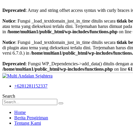
Deprecated
: Array and string offset access syntax with curly braces 
Notice
: Fungsi _load_textdomain_just_in_time ditulis secara
tidak b
atau tema yang dieksekusi terlalu dini. Terjemahan harus dimuat pad
in
/home/multian1/public_html/wp-includes/functions.php
on line
Notice
: Fungsi _load_textdomain_just_in_time ditulis secara
tidak b
di plugin atau tema yang dieksekusi terlalu dini. Terjemahan harus d
versi 6.7.0.) in
/home/multian1/public_html/wp-includes/functions
Deprecated
: Fungsi WP_Dependencies->add_data() ditulis dengan
/home/multian1/public_html/wp-includes/functions.php
on line
61
+6281281152337
Search
Home
Berita Pengiriman
Tentang Kami