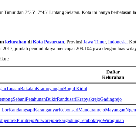
r Timur dan 7°35′–7°45′ Lintang Selatan. Kota ini hanya berbatasan la
an
kelurahan
di
Kota Pasuruan
, Provinsi
Jawa Timur
,
Indonesia
. Ko
un 2017, jumlah penduduknya mencapai 209.104 jiwa dengan luas wila
ikut:
Daftar
Kelurahan
gan
Tapaan
Bakalan
Krampyangan
Bugul Kidul
entong
Sebani
Petahunan
Bukir
Randusari
Krapyakrejo
Gadingrejo
 Lor
Kandangsapi
Karanganyar
Kebonsari
Mandaranrejo
Mayangan
Ngem
ohjentrek
Purutrejo
Purworejo
Sekargadung
Tembokrejo
Wirogunan