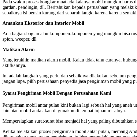
Pada waktu proses bongkar muat ada kalanya mobil mungkin harus diken
gardan, pendingin, dll. Beritahukan kepada perusahaan yang melakuk
sebaiknya isi bensin kurang dari separuh tangki karena karena sema
Amankan Eksterior dan Interior Mobil
Ada bagian-bagian atau komponen-komponen yang mungkin bisa rusak a
spion, weeper, dll.
Matikan Alarm
Yang terakhir, matikan alarm mobil. Kalau tidak tahu caranya, hubun
aktifkannya.
Ini adalah langkah yang perlu dan sebaiknya dilakukan sebelum pen
jangan lupa, pilih perusahaan penyedia jasa pengiriman mobil yang pu
Syarat Pengiriman Mobil Dengan Perusahaan Kami
Pengiriman mobil antar pulau kini bukan lagi sebuah hal yang aneh un
lain atau mobil anda akan di gunakan di tempat tujuan misalnya.
Mempersiapkan surat-surat bisa menjadi hal yang paling dibutuhkan seb
Ketika melakukan proses pengiriman mobil antar pulau, memang Anda
dikarenakan persyaratan pengiriman itu bisa memudahkan petugas eks