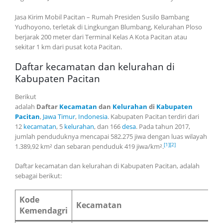
Jasa Kirim Mobil Pacitan – Rumah Presiden Susilo Bambang
Yudhoyono, terletak di Lingkungan Blumbang, Kelurahan Ploso
berjarak 200 meter dari Terminal Kelas A Kota Pacitan atau
sekitar 1 km dari pusat kota Pacitan.
Daftar kecamatan dan kelurahan di
Kabupaten Pacitan
Berikut
adalah
Daftar
Kecamatan
dan
Kelurahan
di
Kabupaten
Pacitan
,
Jawa Timur
,
Indonesia
. Kabupaten Pacitan terdiri dari
12
kecamatan
, 5
kelurahan
, dan 166
desa
. Pada tahun 2017,
jumlah penduduknya mencapai 582.275 jiwa dengan luas wilayah
[1]
[2]
1.389,92 km² dan sebaran penduduk 419 jiwa/km².
Daftar kecamatan dan kelurahan di Kabupaten Pacitan, adalah
sebagai berikut:
Kode
Kecamatan
Kemendagri