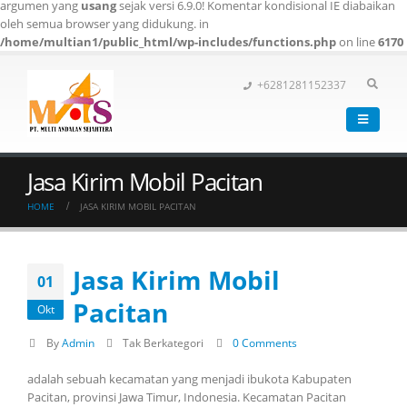
argumen yang
usang
sejak versi 6.9.0! Komentar kondisional IE diabaikan
oleh semua browser yang didukung. in
/home/multian1/public_html/wp-includes/functions.php
on line
6170
+6281281152337
Jasa Kirim Mobil Pacitan
HOME
JASA KIRIM MOBIL PACITAN
Jasa Kirim Mobil
01
Pacitan
Okt
By
Admin
Tak Berkategori
0 Comments
adalah sebuah kecamatan yang menjadi ibukota Kabupaten
Pacitan, provinsi Jawa Timur, Indonesia. Kecamatan Pacitan