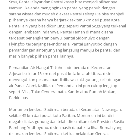
Srau, Pantai Klayar dan Pantai kasap bisa menjadi pilihannya.
Namun jika anda menginginkan pantai yang penuh dengan
sarana wisata dan mudah diakses Pantai Teleng Ria bisa menjadi
pilihannya karena hanya berjarak sekitar 3 km dari pusat Kota.
Pantai lain yang bisa dikunjungi seperti Pantai Soge yang terkenal
dengan jembatan indahnya, Pantai Taman di mana disana
terdapat penangkaran penyu, pantai Sidomulyo dengan
Flyingfox terpanjang se-Indonesia, Pantai Banyutibo dengan
pemandangan air terjun yang langsung menuju ke pantai, dan
masih banyak pilihan pantai lainnya.
Pemandian Air Hangat Tirtohusodo berada di Kecamatan
Arjosari, sekitar 15 km dari pusat kota ke arah Utara, disini
menyuguhkan pesona mandi dibawa kaki gunung kelir dengan
air Panas Alami, fasilitas di Pemandian ini pun cukup lengkap
seperti Villa, Toko Cenderamata, Kantin atau Rumah Makan,
Parkir luas
Monumen Jenderal Sudirman berada di Kecamatan Nawangan,
sekitar 45 km dari pusat kota Pacitan. Monumen ini berdiri
megah di atas gunung dan telah diresmikan oleh Presiden Susilo
Bambang Yudhoyono, disini masih dapat kita lihat Rumah yang
digunakan Jenderal Sudirman ketika melakukan Gerilya.