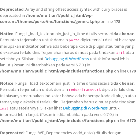
Deprecated
: Array and string offset access syntax with curly braces is
deprecated in
/home/multian1/public_html/wp-
content/themes/porto/inc/functions/general.php
on line
178
Notice
: Fungsi _load_textdomain_just_in_time ditulis secara
tidak benar
.
Pemuatan terjemahan untuk domain
dipicu terlalu dini. Ini biasanya
porto
merupakan indikator bahwa ada beberapa kode di plugin atau tema yang
dieksekusi terlalu dini. Terjemahan harus dimuat pada tindakan
atau
init
setelahnya. Silakan lihat
Debugging di WordPress
untuk informasi lebih
lanjut. (Pesan ini ditambahkan pada versi 6.7.0.) in
/home/multian1/public_html/wp-includes/functions.php
on line
6170
Notice
: Fungsi _load_textdomain_just_in_time ditulis secara
tidak benar
.
Pemuatan terjemahan untuk domain
dipicu terlalu dini.
redux-framework
Ini biasanya merupakan indikator bahwa ada beberapa kode di plugin atau
tema yang dieksekusi terlalu dini. Terjemahan harus dimuat pada tindakan
atau setelahnya. Silakan lihat
Debugging di WordPress
untuk
init
informasi lebih lanjut. (Pesan ini ditambahkan pada versi 6.7.0.) in
/home/multian1/public_html/wp-includes/functions.php
on line
6170
Deprecated
: Fungsi WP_Dependencies->add_data() ditulis dengan