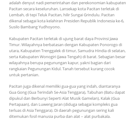
adalah denyut nadi pemerintahan dan perekonomian kabupaten
Pacitan secara keseluruhan. Lansekap kota Pacitan terletak di
Lembah, di tepi Teluk Pacitan, hilir Sungai Grindulu. Pacitan
dikenal sebagai kota kelahiran Presiden Republik Indonesia ke-6,
Susilo Bambang Yudhoyono.
Kabupaten Pacitan terletak di ujung barat daya Provinsi Jawa
Timur. Wilayahnya berbatasan dengan Kabupaten Ponorogo di
utara, Kabupaten Trenggalek di timur, Samudra Hindia di selatan,
serta Kabupaten Wonogiri (Jawa Tengah) di barat. Sebagian besar
wilayahnya berupa pegunungan kapur, yakni bagian dari
rangkaian Pegunungan Kidul. Tanah tersebut kurang cocok
untuk pertanian.
Pacitan juga dikenal memiliki gua-gua yang indah, diantaranya
Gua Gong (Gua Terindah Se-Asia Tenggara), Tabuhan (Batu dapat
dipukul dan Berbunyi Seperti Alat Musik Gamelan), Kalak (Gua
Pertapaan), dan Luweng Jaran (diduga sebagai kompleks gua
terluas di Asia Tenggara). Di daerah pegunungan sering kali
ditemukan fosil manusia purba dan alat – alat purbakala.