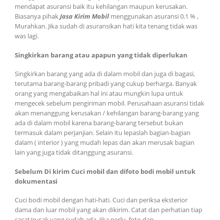
mendapat asuransi baik itu kehilangan maupun kerusakan.
Biasanya pihak
Jasa Kirim Mobil
menggunakan asuransi 0.1 % ,
Murahkan. Jika sudah di asuransikan hati kita tenang tidak was
was lagi.
Singkirkan barang atau apapun yang tidak diperlukan
Singkirkan barang yang ada di dalam mobil dan juga di bagasi,
terutama barang-barang pribadi yang cukup berharga. Banyak
orang yang mengabaikan hal ini atau mungkin lupa untuk
mengecek sebelum pengiriman mobil. Perusahaan asuransi tidak
akan menanggung kerusakan / kehilangan barang-barang yang
ada di dalam mobil karena barang-barang tersebut bukan
termasuk dalam perjanjian. Selain itu lepaslah bagian-bagian
dalam ( interior ) yang mudah lepas dan akan merusak bagian
lain yang juga tidak ditanggung asuransi.
Sebelum Di kirim Cuci mobil dan difoto bodi mobil untuk
dokumentasi
Cuci bodi mobil dengan hati-hati. Cuci dan periksa eksterior
dama dan luar mobil yang akan dikirim. Catat dan perhatian tiap
cacat/rusak yang sudah ada. Jika perlu, foto dan