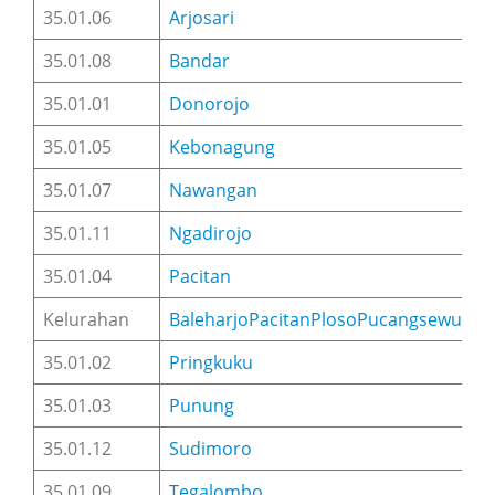
35.01.06
Arjosari
35.01.08
Bandar
35.01.01
Donorojo
35.01.05
Kebonagung
35.01.07
Nawangan
35.01.11
Ngadirojo
35.01.04
Pacitan
Kelurahan
Baleharjo
Pacitan
Ploso
Pucangsewu
Sid
35.01.02
Pringkuku
35.01.03
Punung
35.01.12
Sudimoro
35.01.09
Tegalombo