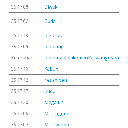
35.17.08
Diwek
35.17.02
Gudo
35.17.19
Jogoroto
35.17.09
Jombang
Kelurahan
Jombatan
Jelakombo
Kaliwungu
Kepanj
35.17.16
Kabuh
35.17.12
Kesamben
35.17.17
Kudu
35.17.20
Megaluh
35.17.06
Mojoagung
35.17.07
Mojowarno