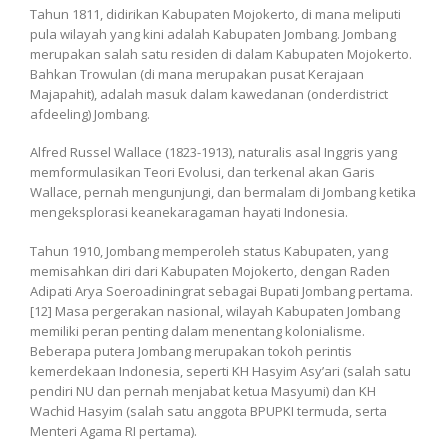
Tahun 1811, didirikan Kabupaten Mojokerto, di mana meliputi
pula wilayah yang kini adalah Kabupaten Jombang. Jombang
merupakan salah satu residen di dalam Kabupaten Mojokerto.
Bahkan Trowulan (di mana merupakan pusat Kerajaan
Majapahit), adalah masuk dalam kawedanan (onderdistrict
afdeeling) Jombang.
Alfred Russel Wallace (1823-1913), naturalis asal Inggris yang
memformulasikan Teori Evolusi, dan terkenal akan Garis
Wallace, pernah mengunjungi, dan bermalam di Jombang ketika
mengeksplorasi keanekaragaman hayati Indonesia.
Tahun 1910, Jombang memperoleh status Kabupaten, yang
memisahkan diri dari Kabupaten Mojokerto, dengan Raden
Adipati Arya Soeroadiningrat sebagai Bupati Jombang pertama.
[12] Masa pergerakan nasional, wilayah Kabupaten Jombang
memiliki peran penting dalam menentang kolonialisme.
Beberapa putera Jombang merupakan tokoh perintis
kemerdekaan Indonesia, seperti KH Hasyim Asy’ari (salah satu
pendiri NU dan pernah menjabat ketua Masyumi) dan KH
Wachid Hasyim (salah satu anggota BPUPKI termuda, serta
Menteri Agama RI pertama).