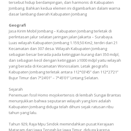
tersebut hidup berdampingan, dan harmonis di Kabupaten
Jombang. Bahkan kedua elemen ini digambarkan dalam warna
dasar lambang daerah Kabupaten Jombang
Geografi
Jasa Kirim Mobil Jombang – Kabupaten Jombang terletak di
perlintasan jalur selatan jaringan jalan Jakarta – Surabaya.
Luas wilayah Kabupaten Jombang 1.159,50 Km2, terdiri dari 21
Kecamatan dan 307 desa. Wilayah Kabupaten Jombang
sebagian besar berada pada ketinggian kurang dari 350 mdpl,
dan sebagian kecil dengan ketinggian ≥1000 mdpl yaitu wilayah
yang berada di Kecamatan Wonosalam. Letak geografis
Kabupaten Jombang terletak antara 112°03’45” dan 112°27’21”
Bujur Timur dan 7°24’01” – 7°45’01” Lintang Selatan.
Sejarah
Penemuan fosil Homo mojokertensis di lembah Sungai Brantas
menunjukkan bahwa seputaran wilayah yang kini adalah
Kabupaten Jombang diduga telah dihuni sejak ratusan ribu
tahun yang lalu.
Tahun 929, Raja Mpu Sindok memindahkan pusat Kerajaan
Mataram dari Jawa Tengah ke Jawa Timur, diduga karena