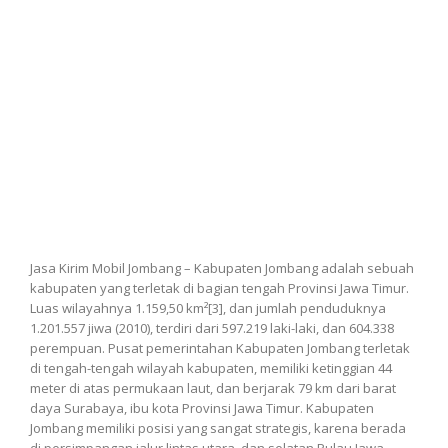
Jasa Kirim Mobil Jombang – Kabupaten Jombang adalah sebuah
kabupaten yang terletak di bagian tengah Provinsi Jawa Timur.
Luas wilayahnya 1.159,50 km²[3], dan jumlah penduduknya
1.201.557 jiwa (2010), terdiri dari 597.219 laki-laki, dan 604.338
perempuan. Pusat pemerintahan Kabupaten Jombang terletak
di tengah-tengah wilayah kabupaten, memiliki ketinggian 44
meter di atas permukaan laut, dan berjarak 79 km dari barat
daya Surabaya, ibu kota Provinsi Jawa Timur. Kabupaten
Jombang memiliki posisi yang sangat strategis, karena berada