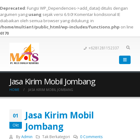
Deprecated
: Fungsi WP_Dependencies->add_data() ditulis dengan
argumen yang
usang
sejak versi 6.9.0! Komentar kondisional IE
diabaikan oleh semua browser yang didukung. in
/home/multian1/public_html/wp-includes/functions.php
on line
6170
+6281281152337
Jasa Kirim Mobil Jombang
HOME
JASA KIRIM MOBIL JOMBANG
Jasa Kirim Mobil
01
Jombang
Okt
By
Admin
Tak Berkategori
0 Comments