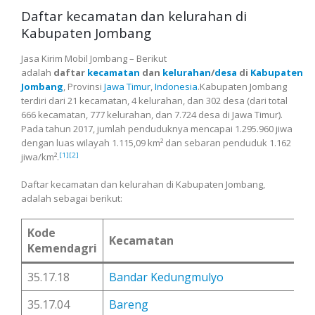
Daftar kecamatan dan kelurahan di
Kabupaten Jombang
Jasa Kirim Mobil Jombang – Berikut
adalah
daftar
kecamatan
dan
kelurahan
/
desa
di
Kabupaten
Jombang
, Provinsi
Jawa Timur
,
Indonesia
.Kabupaten Jombang
terdiri dari 21 kecamatan, 4 kelurahan, dan 302 desa (dari total
666 kecamatan, 777 kelurahan, dan 7.724 desa di Jawa Timur).
Pada tahun 2017, jumlah penduduknya mencapai 1.295.960 jiwa
dengan luas wilayah 1.115,09 km² dan sebaran penduduk 1.162
[1]
[2]
jiwa/km².
Daftar kecamatan dan kelurahan di Kabupaten Jombang,
adalah sebagai berikut:
Kode
Kecamatan
Kemendagri
35.17.18
Bandar Kedungmulyo
35.17.04
Bareng