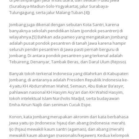
di persimpangan jalur lintas utara, dan selatan Pulau Jawa
(Surabaya-Madiun-Solo-Yogyakarta), jalur Surabaya-
Tulungagung, serta jalur Malang-Tuban.[4])
Jombang juga dikenal dengan sebutan Kota Santri, karena
banyaknya sekolah pendidikan Islam (pondok pesantren) di
wilayahnya.[5] Bahkan ada pameo yang mengatakan Jombang
adalah pusat pondok pesantren di tanah Jawa karena hampir
seluruh pendiri pesantren di Jawa pasti pernah berguru di
Jombang. Di antara pondok pesantren yang terkenal adalah
Tebuireng, Denanyar, Tambak Beras, dan Darul Ulum (Rejoso).
Banyak tokoh terkenal Indonesia yang dilahirkan di Kabupaten
Jombang, di antaranya adalah Presiden Republik Indonesia ke-
4 yaitu KH Abdurrahman Wahid, Semaun, Abu Bakar Ba’asyir,
pahlawan nasional KH Hasyim Asy’ari dan KH Wahid Hasyim,
tokoh intelektual Islam Nurcholis Madjid, serta budayawan
Emha Ainun Najib dan seniman Cucuk Espe.
Konon, kata Jombang merupakan akronim dari kata berbahasa
Jawa yaitu ijo (Indonesia: hijau) dan abang (Indonesia: merah).
Ijo (hijau) mewakili kaum santri (agamais), dan abang (merah)
mewakili kaum abangan (nasionalis/kejawen). Kedua kelompok