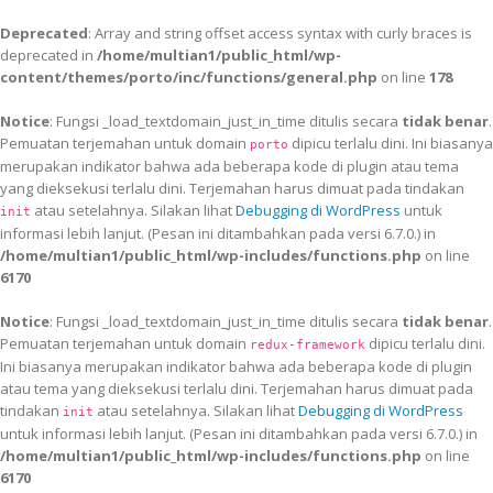
Deprecated
: Array and string offset access syntax with curly braces is
deprecated in
/home/multian1/public_html/wp-
content/themes/porto/inc/functions/general.php
on line
178
Notice
: Fungsi _load_textdomain_just_in_time ditulis secara
tidak benar
.
Pemuatan terjemahan untuk domain
dipicu terlalu dini. Ini biasanya
porto
merupakan indikator bahwa ada beberapa kode di plugin atau tema
yang dieksekusi terlalu dini. Terjemahan harus dimuat pada tindakan
atau setelahnya. Silakan lihat
Debugging di WordPress
untuk
init
informasi lebih lanjut. (Pesan ini ditambahkan pada versi 6.7.0.) in
/home/multian1/public_html/wp-includes/functions.php
on line
6170
Notice
: Fungsi _load_textdomain_just_in_time ditulis secara
tidak benar
.
Pemuatan terjemahan untuk domain
dipicu terlalu dini.
redux-framework
Ini biasanya merupakan indikator bahwa ada beberapa kode di plugin
atau tema yang dieksekusi terlalu dini. Terjemahan harus dimuat pada
tindakan
atau setelahnya. Silakan lihat
Debugging di WordPress
init
untuk informasi lebih lanjut. (Pesan ini ditambahkan pada versi 6.7.0.) in
/home/multian1/public_html/wp-includes/functions.php
on line
6170