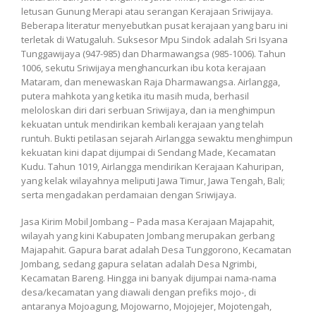
letusan Gunung Merapi atau serangan Kerajaan Sriwijaya.
Beberapa literatur menyebutkan pusat kerajaan yang baru ini
terletak di Watugaluh. Suksesor Mpu Sindok adalah Sri Isyana
Tunggawijaya (947-985) dan Dharmawangsa (985-1006). Tahun
1006, sekutu Sriwijaya menghancurkan ibu kota kerajaan
Mataram, dan menewaskan Raja Dharmawangsa. Airlangga,
putera mahkota yang ketika itu masih muda, berhasil
meloloskan diri dari serbuan Sriwijaya, dan ia menghimpun
kekuatan untuk mendirikan kembali kerajaan yang telah
runtuh. Bukti petilasan sejarah Airlangga sewaktu menghimpun
kekuatan kini dapat dijumpai di Sendang Made, Kecamatan
Kudu. Tahun 1019, Airlangga mendirikan Kerajaan Kahuripan,
yang kelak wilayahnya meliputi Jawa Timur, Jawa Tengah, Bali;
serta mengadakan perdamaian dengan Sriwijaya.
Jasa Kirim Mobil Jombang – Pada masa Kerajaan Majapahit,
wilayah yang kini Kabupaten Jombang merupakan gerbang
Majapahit. Gapura barat adalah Desa Tunggorono, Kecamatan
Jombang, sedang gapura selatan adalah Desa Ngrimbi,
Kecamatan Bareng. Hingga ini banyak dijumpai nama-nama
desa/kecamatan yang diawali dengan prefiks mojo-, di
antaranya Mojoagung, Mojowarno, Mojojejer, Mojotengah,