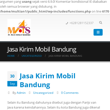
argumen yang
usang
sejak versi 6.9.0! Komentar kondisional IE diabaikan
oleh semua browser yang didukung. in
/home/multian1/public_html/wp-includes/functions.php
on line
6170
+6281281152337
Jasa Kirim Mobil Bandung
HOME
UNCATEGORIZED
JASA KIRIM MOBIL BANDUNG
Jasa Kirim Mobil
30
Bandung
Sep
By
Admin
Uncategorized
0 Comments
Selain itu Bandung dahulunya disebut juga dengan Parijs van
Java karena keindahannya. Selain itu kota Bandung juga dikenal