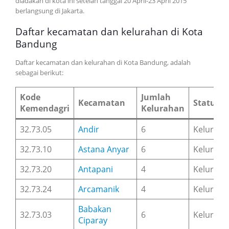
diadakan di kota ini setelah tanggal 20 April-23 April 2015
berlangsung di Jakarta.
Daftar kecamatan dan kelurahan di Kota
Bandung
Daftar kecamatan dan kelurahan di Kota Bandung, adalah
sebagai berikut:
Kode
Jumlah
Kecamatan
Status
Kemendagri
Kelurahan
32.73.05
Andir
6
Keluraha
32.73.10
Astana Anyar
6
Keluraha
32.73.20
Antapani
4
Keluraha
32.73.24
Arcamanik
4
Keluraha
Babakan
32.73.03
6
Keluraha
Ciparay