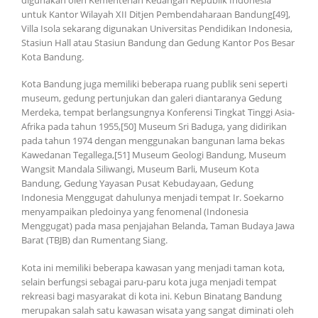
untuk Kantor Wilayah XII Ditjen Pembendaharaan Bandung[49],
Villa Isola sekarang digunakan Universitas Pendidikan Indonesia,
Stasiun Hall atau Stasiun Bandung dan Gedung Kantor Pos Besar
Kota Bandung.
Kota Bandung juga memiliki beberapa ruang publik seni seperti
museum, gedung pertunjukan dan galeri diantaranya Gedung
Merdeka, tempat berlangsungnya Konferensi Tingkat Tinggi Asia-
Afrika pada tahun 1955,[50] Museum Sri Baduga, yang didirikan
pada tahun 1974 dengan menggunakan bangunan lama bekas
Kawedanan Tegallega,[51] Museum Geologi Bandung, Museum
Wangsit Mandala Siliwangi, Museum Barli, Museum Kota
Bandung, Gedung Yayasan Pusat Kebudayaan, Gedung
Indonesia Menggugat dahulunya menjadi tempat Ir. Soekarno
menyampaikan pledoinya yang fenomenal (Indonesia
Menggugat) pada masa penjajahan Belanda, Taman Budaya Jawa
Barat (TBJB) dan Rumentang Siang.
Kota ini memiliki beberapa kawasan yang menjadi taman kota,
selain berfungsi sebagai paru-paru kota juga menjadi tempat
rekreasi bagi masyarakat di kota ini. Kebun Binatang Bandung
merupakan salah satu kawasan wisata yang sangat diminati oleh