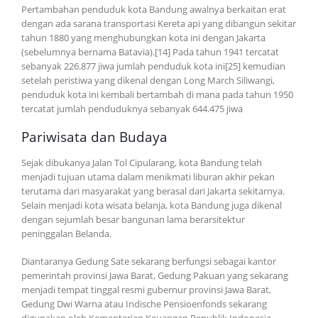
Pertambahan penduduk kota Bandung awalnya berkaitan erat
dengan ada sarana transportasi Kereta api yang dibangun sekitar
tahun 1880 yang menghubungkan kota ini dengan Jakarta
(sebelumnya bernama Batavia).[14] Pada tahun 1941 tercatat
sebanyak 226.877 jiwa jumlah penduduk kota ini[25] kemudian
setelah peristiwa yang dikenal dengan Long March Siliwangi,
penduduk kota ini kembali bertambah di mana pada tahun 1950
tercatat jumlah penduduknya sebanyak 644.475 jiwa
Pariwisata dan Budaya
Sejak dibukanya Jalan Tol Cipularang, kota Bandung telah
menjadi tujuan utama dalam menikmati liburan akhir pekan
terutama dari masyarakat yang berasal dari Jakarta sekitarnya.
Selain menjadi kota wisata belanja, kota Bandung juga dikenal
dengan sejumlah besar bangunan lama berarsitektur
peninggalan Belanda.
Diantaranya Gedung Sate sekarang berfungsi sebagai kantor
pemerintah provinsi Jawa Barat, Gedung Pakuan yang sekarang
menjadi tempat tinggal resmi gubernur provinsi Jawa Barat,
Gedung Dwi Warna atau Indische Pensioenfonds sekarang
digunakan oleh Kementerian Keuangan Republik Indonesia