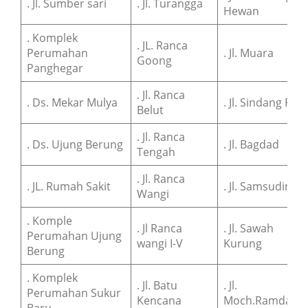
. Jl. Sumber sari
. Jl. Turangga
Hewan
. Komplek
. JL. Ranca
Perumahan
. Jl. Muara
Goong
Panghegar
. Jl. Ranca
. Ds. Mekar Mulya
. Jl. Sindang Pala
Belut
. Jl. Ranca
. Ds. Ujung Berung
. Jl. Bagdad
Tengah
. Jl. Ranca
. JL. Rumah Sakit
. Jl. Samsudin
Wangi
. Komple
. Jl Ranca
. Jl. Sawah
Perumahan Ujung
wangi I-V
Kurung
Berung
. Komplek
. Jl. Batu
. Jl.
Perumahan Sukur
Kencana
Moch.Ramdan
Baru