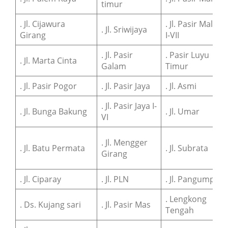
timur
. Jl. Cijawura
. Jl. Pasir Malang
. Jl. Sriwijaya
Girang
I-VII
. Jl. Pasir
. Pasir Luyu
. Jl. Marta Cinta
Galam
Timur
. Jl. Pasir Pogor
. Jl. Pasir Jaya
. Jl. Asmi
. Jl. Pasir Jaya I-
. Jl. Bunga Bakung
. Jl. Umar
VI
. Jl. Mengger
. Jl. Batu Permata
. Jl. Subrata
Girang
. Jl. Ciparay
. Jl. PLN
. Jl. Pangumpaa
. Lengkong
. Ds. Kujang sari
. Jl. Pasir Mas
Tengah