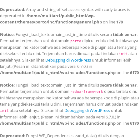
Deprecated
: Array and string offset access syntax with curly braces is
deprecated in
/home/multian1/public_html/wp-
content/themes/porto/inc/functions/general.php
on line
178
Notice
: Fungsi _load_textdomain_just_in_time ditulis secara
tidak benar
.
Pemuatan terjemahan untuk domain
dipicu terlalu dini. Ini biasanya
porto
merupakan indikator bahwa ada beberapa kode di plugin atau tema yang
dieksekusi terlalu dini. Terjemahan harus dimuat pada tindakan
atau
init
setelahnya. Silakan lihat
Debugging di WordPress
untuk informasi lebih
lanjut. (Pesan ini ditambahkan pada versi 6.7.0.) in
/home/multian1/public_html/wp-includes/functions.php
on line
6170
Notice
: Fungsi _load_textdomain_just_in_time ditulis secara
tidak benar
.
Pemuatan terjemahan untuk domain
dipicu terlalu dini.
redux-framework
Ini biasanya merupakan indikator bahwa ada beberapa kode di plugin atau
tema yang dieksekusi terlalu dini. Terjemahan harus dimuat pada tindakan
atau setelahnya. Silakan lihat
Debugging di WordPress
untuk
init
informasi lebih lanjut. (Pesan ini ditambahkan pada versi 6.7.0.) in
/home/multian1/public_html/wp-includes/functions.php
on line
6170
Deprecated
: Fungsi WP_Dependencies->add_data() ditulis dengan