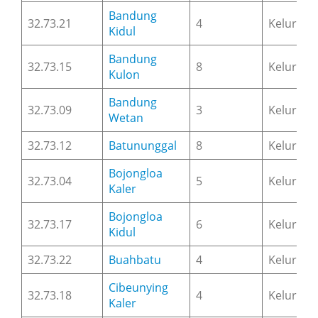
Bandung
32.73.21
4
Keluraha
Kidul
Bandung
32.73.15
8
Keluraha
Kulon
Bandung
32.73.09
3
Keluraha
Wetan
32.73.12
Batununggal
8
Keluraha
Bojongloa
32.73.04
5
Keluraha
Kaler
Bojongloa
32.73.17
6
Keluraha
Kidul
32.73.22
Buahbatu
4
Keluraha
Cibeunying
32.73.18
4
Keluraha
Kaler