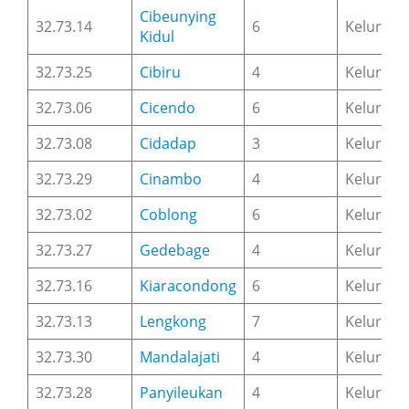
Cibeunying
32.73.14
6
Keluraha
Kidul
32.73.25
Cibiru
4
Keluraha
32.73.06
Cicendo
6
Keluraha
32.73.08
Cidadap
3
Keluraha
32.73.29
Cinambo
4
Keluraha
32.73.02
Coblong
6
Keluraha
32.73.27
Gedebage
4
Keluraha
32.73.16
Kiaracondong
6
Keluraha
32.73.13
Lengkong
7
Keluraha
32.73.30
Mandalajati
4
Keluraha
32.73.28
Panyileukan
4
Keluraha