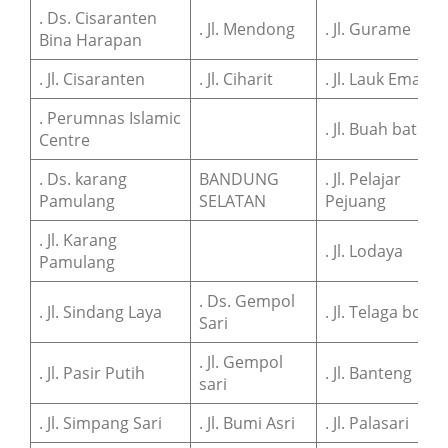
. Ds. Cisaranten
. Jl. Mendong
. Jl. Gurame
Bina Harapan
. Jl. Cisaranten
. Jl. Ciharit
. Jl. Lauk Emas
. Perumnas Islamic
. Jl. Buah batu
Centre
. Ds. karang
BANDUNG
. Jl. Pelajar
Pamulang
SELATAN
Pejuang
. Jl. Karang
. Jl. Lodaya
Pamulang
. Ds. Gempol
. Jl. Sindang Laya
. Jl. Telaga boda
Sari
. Jl. Gempol
. Jl. Pasir Putih
. Jl. Banteng
sari
. Jl. Simpang Sari
. Jl. Bumi Asri
. Jl. Palasari