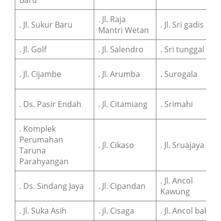
. Jl. Raja
. Jl. Sukur Baru
. Jl. Sri gadis
Mantri Wetan
. Jl. Golf
. Jl. Salendro
. Sri tunggal
. Jl. Cijambe
. Jl. Arumba
. Surogala
. Ds. Pasir Endah
. Jl. Citamiang
. Srimahi
. Komplek
Perumahan
. Jl. Cikaso
. Jl. Sruajaya
Taruna
Parahyangan
. Jl. Ancol
. Ds. Sindang Jaya
. Jl. Cipandan
Kawung
. Jl. Suka Asih
. jl. Cisaga
. Jl. Ancol babat