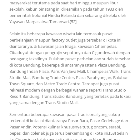
masyarakat terutama pada saat hari minggu maupun libur
sekolah, kebun binatang ini diresmikan pada tahun 1933 oleh
pemerintah kolonial Hindia Belanda dan sekarang dikelola oleh
Yayasan Margasatwa Tamansari.[52]
Selain itu beberapa kawasan wisata lain termasuk pusat
perbelanjaan maupun factory outlet juga tersebar di kota ini
diantaranya, di kawasan Jalan Braga, kawasan Cihampelas,
Cibaduyut dengan pengrajin sepatunya dan Cigondewah dengan
pedagang tekstilnya. Puluhan pusat perbelanjaan sudah tersebar
di kota Bandung, beberapa di antaranya Istana Plaza Bandung,
Bandung Indah Plaza, Paris Van Java Mall, Cihampelas Walk, Trans
Studio Mall, Bandung Trade Center, Plaza Parahyangan, Balubur
Town Square, dan Metro Trade Centre. Terdapat juga pusat
rekreasi modern dengan berbagai wahana seperti Trans Studio
Resort Bandung, Trans Studio Bandung, yang terletak pada lokasi
yang sama dengan Trans Studio Mall.
Sementara beberapa kawasan pasar tradisional yang cukup
terkenal di kota ini diantaranya Pasar Baru, Pasar Gedebage dan
Pasar Andir. Potensi kuliner khususnya tutug oncom, serabi,
pepes, dan colenak juga terus berkembang di kota ini.[53] Selain
itu Cireng juga telah menjadi sajian makanan khas Bandung,